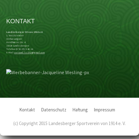
KONTAKT
Landesberger SV von 1914 e.V.
1. Vorsitzender
Stefan Langner
Heidhäuser Str. 4
31628 Landesbergen
Telefon (0 50 25) 9 40 24
E-Mail
vorstand.lsv1914@gmail.com
Kontakt
Datenschutz
Haftung
Impressum
(c) Copyright 2015 Landesberger Sportverein von 1914 e. V.