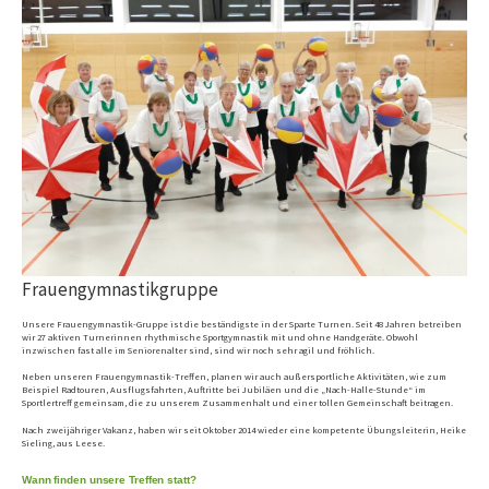
Frauengymnastikgruppe
Unsere Frauengymnastik-Gruppe ist die beständigste in der Sparte Turnen. Seit 48 Jahren betreiben
wir 27 aktiven Turnerinnen rhythmische Sportgymnastik mit und ohne Handgeräte. Obwohl
inzwischen fast alle im Seniorenalter sind, sind wir noch sehr agil und fröhlich.
Neben unseren Frauengymnastik-Treffen, planen wir auch außersportliche Aktivitäten, wie zum
Beispiel Radtouren, Ausflugsfahrten, Auftritte bei Jubiläen und die „Nach-Halle-Stunde“ im
Sportlertreff gemeinsam, die zu unserem Zusammenhalt und einer tollen Gemeinschaft beitragen.
Nach zweijähriger Vakanz, haben wir seit Oktober 2014 wieder eine kompetente Übungsleiterin, Heike
Sieling, aus Leese.
Wann finden unsere Treffen statt?