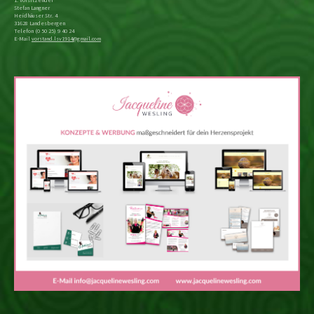
1. Vorsitzender
Stefan Langner
Heidhäuser Str. 4
31628 Landesbergen
Telefon (0 50 25) 9 40 24
E-Mail
vorstand.lsv1914@gmail.com
Kontakt
Datenschutz
Haftung
Impressum
(c) Copyright 2015 Landesberger Sportverein von 1914 e. V.