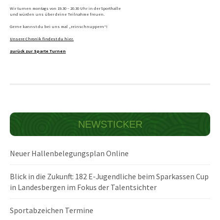
Wir turnen montags von 19.30 – 20.30 Uhr in der Sporthalle
und würden uns über deine Teilnahme freuen.
Gerne kannst du bei uns mal „reinschnuppern“!
Unsere Chronik findest du hier.
zurück zur Sparte Turnen
NEWSTICKER
Neuer Hallenbelegungsplan Online
Blick in die Zukunft: 182 E-Jugendliche beim Sparkassen Cup
in Landesbergen im Fokus der Talentsichter
Sportabzeichen Termine