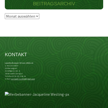
BEITRAGSARCHIV
Beitragsarchiv
KONTAKT
Landesberger SV von 1914 e.V.
1. Vorsitzender
Stefan Langner
Heidhäuser Str. 4
31628 Landesbergen
Telefon (0 50 25) 9 40 24
E-Mail
vorstand.lsv1914@gmail.com