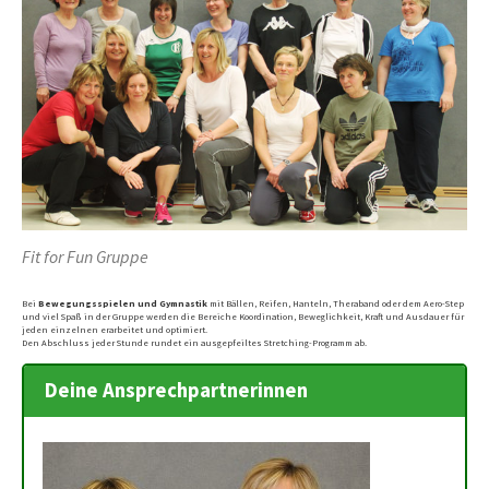
Fit for Fun Gruppe
Bei
Bewegungsspielen und Gymnastik
mit Bällen, Reifen, Hanteln, Theraband oder dem Aero-Step
und viel Spaß in der Gruppe werden die Bereiche Koordination, Beweglichkeit, Kraft und Ausdauer für
jeden einzelnen erarbeitet und optimiert.
Den Abschluss jeder Stunde rundet ein ausgepfeiltes Stretching-Programm ab.
Deine Ansprechpartnerinnen