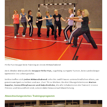
Fit for Fun Gruppe beim Training an einem Mittwochabend
Am 6. Oktober 2010 wurde die
Gruppe Fit for Fun,
zugehörig zur Sparte Turnen, beim Landesberger
Sportverein ins Leben gerufen.
Seither treffen sich
jeden Mittwochabend
zehn bis zwölf Frauen unterschiedlichen Alters, um
gemeinsam Sport zu treiben und aus „Fun“ fit zu bleiben. Die drei Übungsleiterinnen
Marion
Kappler, Conny Ellinghausen und Katja Rediske,
die alle Inhaberinnen der Trainer C-Lizenz
Fitness und Gesundheit sind, setzen dabei bewusst auf Abwechslung.
Abwechselungsreiches Trainingsprogramm