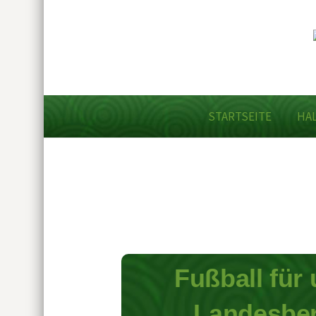
STARTSEITE
HA
Fußball für
Landesber