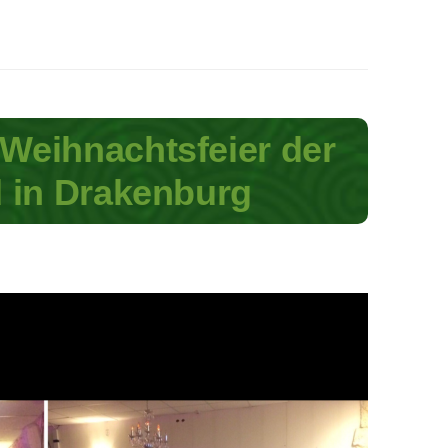
 Weihnachtsfeier der
 in Drakenburg