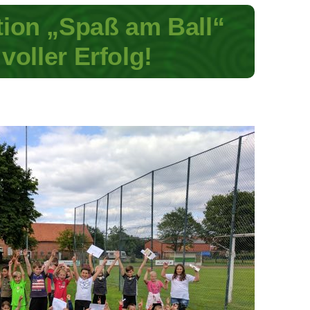
tion „Spaß am Ball“
voller Erfolg!