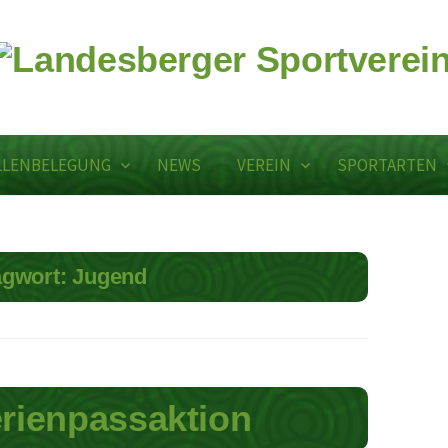
LLENBELEGUNG
NEWS
VEREIN
SPORTARTEN
agwort:
Jugend
erienpassaktion