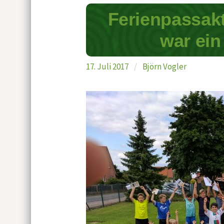
Ferienpassak
war ein 
17. Juli 2017
/
Björn Vogler