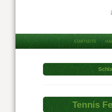
STARTSEITE
HA
Schl
Tennis F