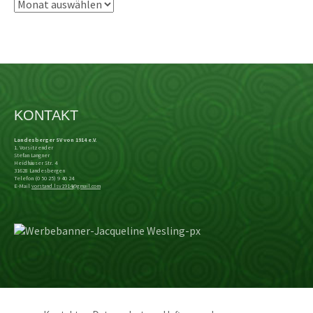
Beitragsarchiv
KONTAKT
Landesberger SV von 1914 e.V.
1. Vorsitzender
Stefan Langner
Heidhäuser Str. 4
31628 Landesbergen
Telefon (0 50 25) 9 40 24
E-Mail
vorstand.lsv1914@gmail.com