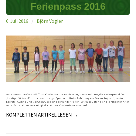
Ferienpass 2016
6. Juli 2016
/
Björn Vogler
von Anne Kruse Viel Spaß für 25 Kinder brachte am Dienstag, den 5. Juli 2016, die Ferienpassaktion
„Lustiger 10-Kampf“ in der Landesberger Sporthalle. Unter Anleitung von Simone Injoschi, Katrin
Eberstein, Anne und Maj Grit Kruse sowie der Kinder-Ferien-Betreuer übten sich die Kinder im Alter
von 6 bis 12 Jahren zum Beispiel an einem Hindernisparcours, auf…
KOMPLETTEN ARTIKEL LESEN →