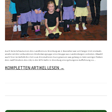
Auch beim Schauturnen des Landkreises Nienburg am 2. November war seit langer Zeit erstmals
wieder mit der verbundenen Kindertanzgruppe eine Gruppe aus Landesbergen vertreten. Obwohl
auch hier im Vorfeld die Zeit zum Einstudieren kurz gewesen war, gelang es trotz weniger Proben
den zwölf Kindern des LSV, in der MTV-Halle in Nienburg eine gelungene Aufführung zu…
KOMPLETTEN ARTIKEL LESEN →