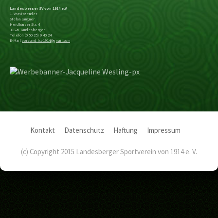
Landesberger SV von 1914 e.V.
1. Vorsitzender
Stefan Langner
Heidhäuser Str. 4
31628 Landesbergen
Telefon (0 50 25) 9 40 24
E-Mail
vorstand.lsv1914@gmail.com
Kontakt
Datenschutz
Haftung
Impressum
(c) Copyright 2015 Landesberger Sportverein von 1914 e. V.