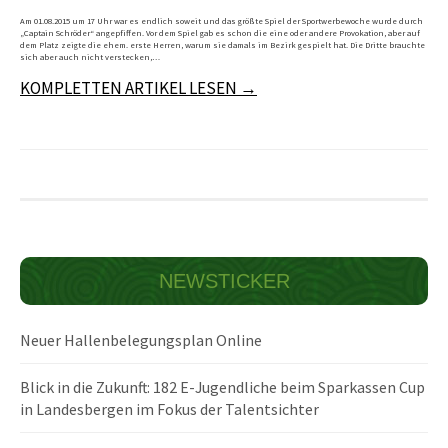
Am 01.08.2015 um 17 Uhr war es endlich soweit und das größte Spiel der Sportwerbewoche wurde durch
„Captain Schröder“ angepfiffen. Vor dem Spiel gab es schon die eine oder andere Provokation, aber auf
dem Platz zeigte die ehem. erste Herren, warum sie damals im Bezirk gespielt hat. Die Dritte brauchte
sich aber auch nicht verstecken,…
KOMPLETTEN ARTIKEL LESEN →
NEWSTICKER
Neuer Hallenbelegungsplan Online
Blick in die Zukunft: 182 E-Jugendliche beim Sparkassen Cup
in Landesbergen im Fokus der Talentsichter