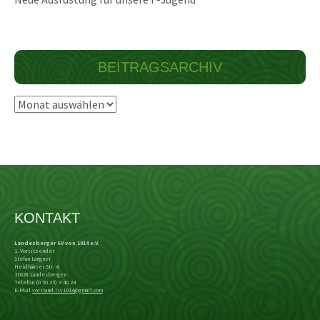
BEITRAGSARCHIV
Beitragsarchiv
KONTAKT
Landesberger SV von 1914 e.V.
1. Vorsitzender
Stefan Langner
Heidhäuser Str. 4
31628 Landesbergen
Telefon (0 50 25) 9 40 24
E-Mail
vorstand.lsv1914@gmail.com