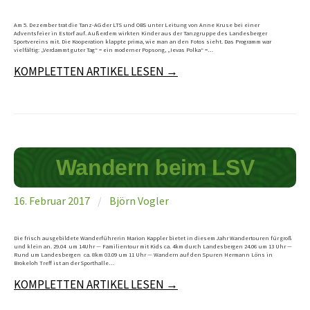
Am 5. Dezember trat die Tanz-AG der LTS und OBS unter Leitung von Anne Kruse bei einer
Adventsfeier in Estorf auf. Außerdem wirkten Kinder aus der Tanzgruppe des Landesberger
Sportvereins mit. Die Kooperation klappte prima, wie man an den Fotos sieht. Das Programm war
vielfältig: „Verdammt guter Tag“ = ein moderner Popsong, „Ievas Polka“ =…
KOMPLETTEN ARTIKEL LESEN →
Wandern beim LSV
16. Februar 2017
/
Björn Vogler
Die frisch ausgebildete Wanderführerin Marion Kappler bietet in diesem Jahr Wandertouren für groß
und klein an. 29.04 um 14Uhr — Familientour mit Kids ca. 4km durch Landesbergen 24.06 um 13 Uhr —
Rund um Landesbergen ca. 8km 03.09 um 11 Uhr — Wandern auf den Spuren Hermann Löns in
Brokeloh Treff ist an der Sporthalle…
KOMPLETTEN ARTIKEL LESEN →