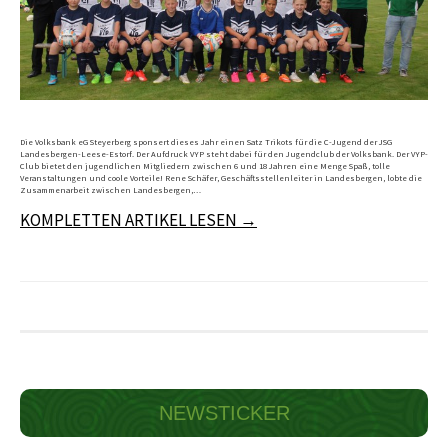
Die Volksbank eG Steyerberg sponsert dieses Jahr einen Satz Trikots für die C-Jugend der JSG
Landesbergen-Leese-Estorf. Der Aufdruck VYP steht dabei für den Jugendclub der Volksbank. Der VYP-
Club bietet den jugendlichen Mitgliedern zwischen 6 und 18 Jahren eine Menge Spaß, tolle
Veranstaltungen und coole Vorteile! Rene Schäfer, Geschäftsstellenleiter in Landesbergen, lobte die
Zusammenarbeit zwischen Landesbergen,…
KOMPLETTEN ARTIKEL LESEN →
NEWSTICKER