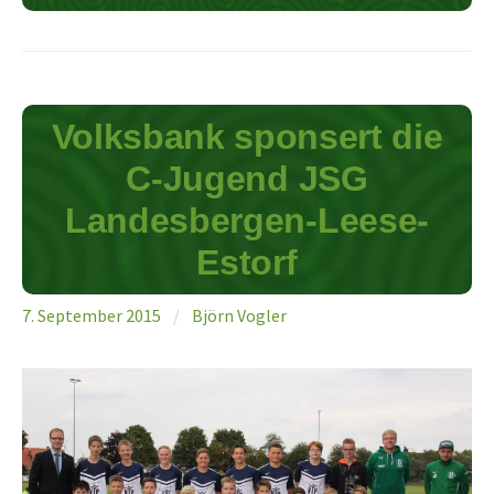
Volksbank sponsert die
C-Jugend JSG
Landesbergen-Leese-
Estorf
7. September 2015
/
Björn Vogler