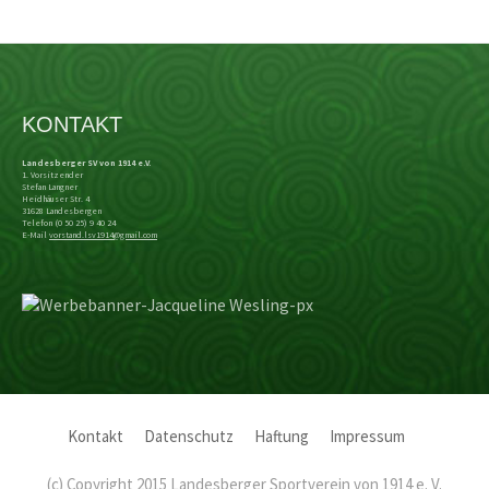
KONTAKT
Landesberger SV von 1914 e.V.
1. Vorsitzender
Stefan Langner
Heidhäuser Str. 4
31628 Landesbergen
Telefon (0 50 25) 9 40 24
E-Mail
vorstand.lsv1914@gmail.com
Kontakt
Datenschutz
Haftung
Impressum
(c) Copyright 2015 Landesberger Sportverein von 1914 e. V.