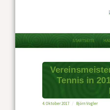
STARTSEITE
HA
Vereinsmeiste
Tennis in 201
4. Oktober 2017
/
Björn Vogler