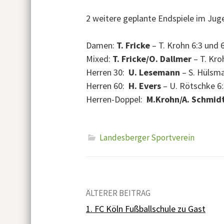
2 weitere geplante Endspiele im Juge
Damen:
T. Fricke
– T. Krohn 6:3 und 
Mixed:
T. Fricke/O. Dallmer
– T. Kro
Herren 30:
U. Lesemann
– S. Hülsma
Herren 60:
H. Evers
– U. Rötschke 6:
Herren-Doppel:
M.Krohn/A. Schmid
Landesberger Sportverein
ÄLTERER BEITRAG
Beitrags-
1. FC Köln Fußballschule zu Gast
Navigation