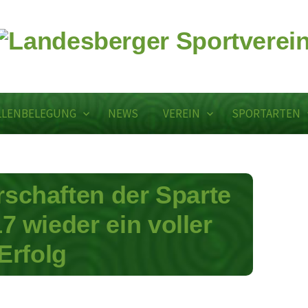
LLENBELEGUNG
NEWS
VEREIN
SPORTARTEN
rschaften der Sparte
7 wieder ein voller
Erfolg