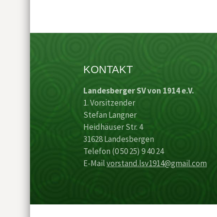
KONTAKT
Landesberger SV von 1914 e.V.
1. Vorsitzender
Stefan Langner
Heidhäuser Str. 4
31628 Landesbergen
Telefon (0 50 25) 9 40 24
E-Mail
vorstand.lsv1914@gmail.com