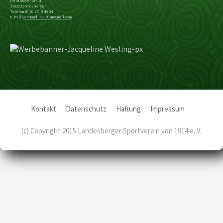
Heidhäuser Str. 4
31628 Landesbergen
Telefon (0 50 25) 9 40 24
E-Mail
vorstand.lsv1914@gmail.com
Kontakt
Datenschutz
Haftung
Impressum
(c) Copyright 2015 Landesberger Sportverein von 1914 e. V.