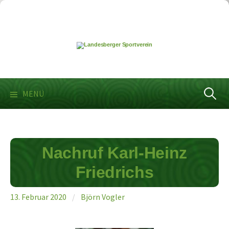
Springe
zum
Inhalt
Suchen
MENÜ
nach:
Nachruf Karl-Heinz
Friedrichs
13. Februar 2020
/
Björn Vogler