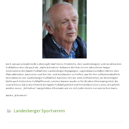
Am 9. Januar verstarb im 80. Lebensjahr Karl-Heinz Friedrichs. Den Landesbergern und vor allem den
Fußballern des LSV auch als „Kalle Schiedser“ bekannt. Mit Ihm ist ein Jahrzehnte langer
Unterstützer der Sparte Fußball des Landesberger SV gegangen. Jugendmannschaften fahren, den
Platz abkreiden, kassieren und bei Um- und Ausbauten zu helfen, war für Ihn selbstverständlich.
Generationen von Landesberger Fußballern kannten ihn als stets hilfsbereiten, an berechtigter
Stelle auch kritischen Fußballfreund. Letzten Sommer wurde er für 50 Jahre Ehrenamt geehrt. Bis
zum Schluss hat er die Chronik der Sparte Fußball geführt und hinterlässt eine Lücke, die gefüllt
werden muss. „Schiedser“ war gelebtes Ehrenamt, wie es sich jeder Verein nur wünschen kann.
Danke „Schiedser“
Landesberger Sportverein