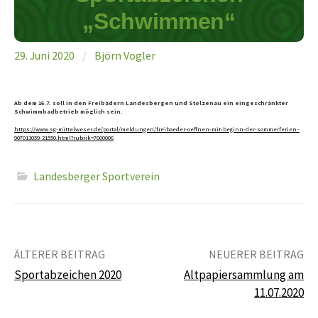
„Schwimmen“
29. Juni 2020
/
Björn Vogler
Ab dem 16.7. soll in den Freibädern Landesbergen und Stolzenau ein eingeschränkter
Schwimmbadbetrieb möglich sein.
https://www.sg-mittelweser.de/portal/meldungen/freibaeder-oeffnen-mit-beginn-der-sommerferien–
907013059-21550.html?rubrik=7000006
Landesberger Sportverein
Beitrags-
ÄLTERER BEITRAG
NEUERER BEITRAG
Navigation
Sportabzeichen 2020
Altpapiersammlung am
11.07.2020