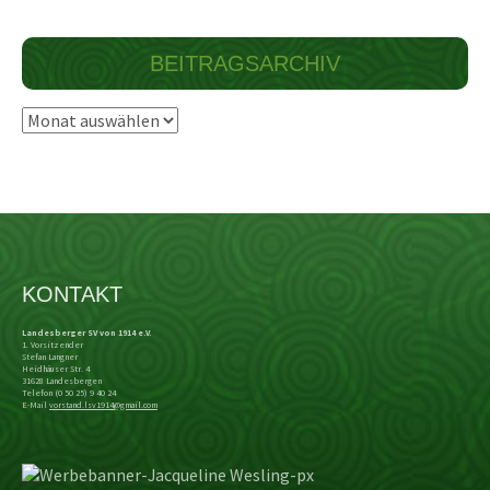
BEITRAGSARCHIV
Beitragsarchiv
KONTAKT
Landesberger SV von 1914 e.V.
1. Vorsitzender
Stefan Langner
Heidhäuser Str. 4
31628 Landesbergen
Telefon (0 50 25) 9 40 24
E-Mail
vorstand.lsv1914@gmail.com