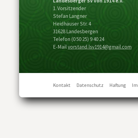
Landesberger SV von 1914 e.V.
1. Vorsitzender
Stefan Langner
Heidhäuser Str. 4
31628 Landesbergen
Telefon (0 50 25) 9 40 24
E-Mail
vorstand.lsv1914@gmail.com
Kontakt
Datenschutz
Haftung
Im