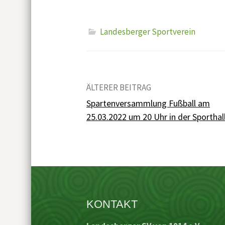
Landesberger Sportverein
ÄLTERER BEITRAG
Beitrags-
Spartenversammlung Fußball am
Navigation
25.03.2022 um 20 Uhr in der Sporthal
KONTAKT