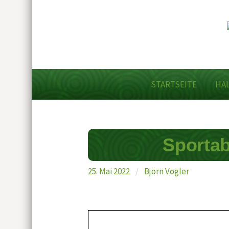
STARTSEITE
HA
Sportab
25. Mai 2022
/
Björn Vogler